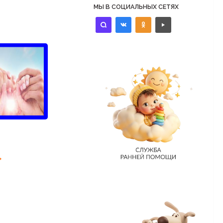
МЫ В СОЦИАЛЬНЫХ СЕТЯХ
identica
vkontakte
odnoklassniki
controls-
play
КСТРИМ»