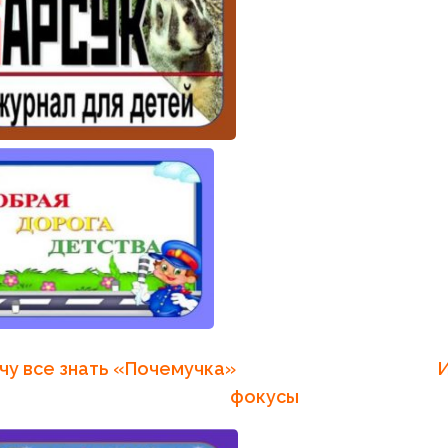
очу все знать «Почемучка»
И
фокусы