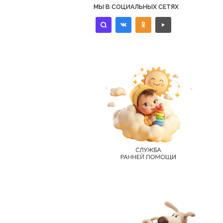
МЫ В СОЦИАЛЬНЫХ СЕТЯХ
identica
vkontakte
odnoklassniki
controls-
play