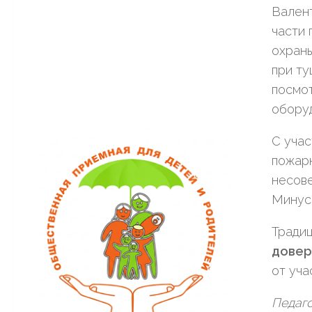
Валент
части 
охраны
при ту
посмот
оборуд
С учас
пожарн
несове
Минус
Традиц
довер
от уча
Педаго