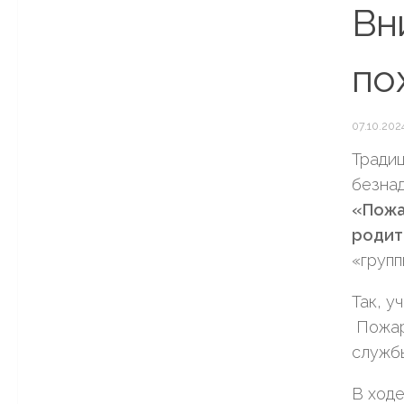
Вн
по
07.10.202
Традиц
безна
«Пожа
родит
«групп
Так, у
Пожар
службы
В ходе