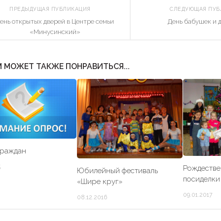
ПРЕДЫДУЩАЯ ПУБЛИКАЦИЯ
СЛЕДУЮЩАЯ ПУ
ень открытых дверей в Центре семьи
День бабушек и 
«Минусинский»
 МОЖЕТ ТАКЖЕ ПОНРАВИТЬСЯ...
граждан
5
Рождестве
Юбилейный фестиваль
посиделки
«Шире круг»
09.01.2017
08.12.2016