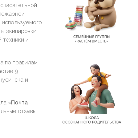
-спасательной
 пожарной
, используемого
ы экипировки,
 техники и
а по правилам
астие 9
нусинска и
ла «
Почта
ельные отзывы