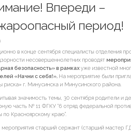
имание! Впереди –
жароопасный период!
4
ионно в конце сентября специалисты отделения пр
дзорности несовершеннолетних проводят
меропри
рная безопасность» в рамках
уже известной мно
елей «Начни с себя!».
На мероприятие были пригл
ы риска» г. Минусинска и Минусинского района.
читывая значимость темы, 30 сентября родители и д
ную часть № 11 ФГКУ “6 отряд федеральной проти
 по Красноярскому краю”.
 мероприятия старший сержант (старший мастер Г