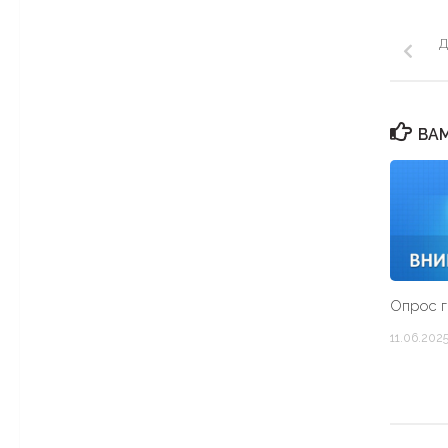
Д
ВАМ
Опрос 
11.06.202