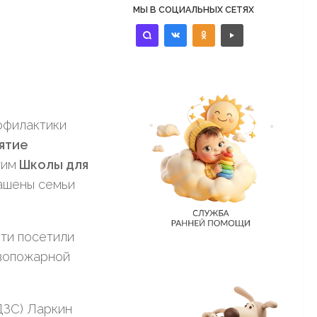
МЫ В СОЦИАЛЬНЫХ СЕТЯХ
identica
vkontakte
odnoklassniki
controls-
play
офилактики
ятие
гим
Школы для
ашены семьи
ети посетили
вопожарной
ДЗС) Ларкин