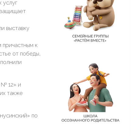
 услуг
 защищает
ли выставку
 причастным к
стье от победы,
ополнили
 № 12» и
их также
нусинский» по