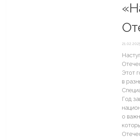
«Н
От
21.02.202
Наступ
Отечес
Этот г
в разн
Специа
Год за
национ
о важн
котор
Отечес