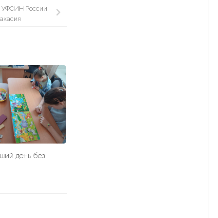
У УФСИН России
Хакасия
ший день без
!