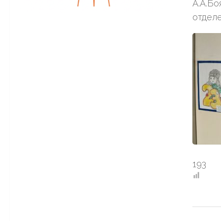
А.А.Бо
отдел
193