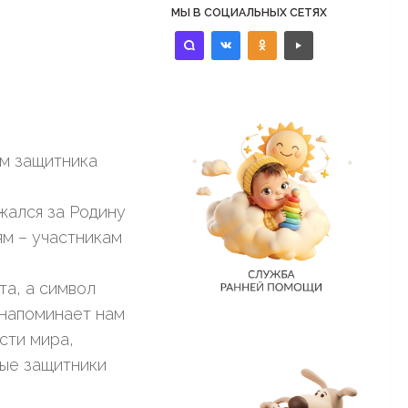
МЫ В СОЦИАЛЬНЫХ СЕТЯХ
identica
vkontakte
odnoklassniki
controls-
play
ом защитника
ажался за Родину
ям – участникам
та, а символ
 напоминает нам
сти мира,
ые защитники