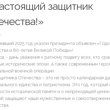
астоящий защитник
ечества!»
5
ивший 2025 год указом президента объявлен «Год
тва и 80-летия Великой Победы»!
од – дань уважения к ратному подвигу всех, кто ср
ые исторические эпохи, а также современным геро
льной военной операции.
щитника Отечества – это не просто календарная да
ального единства и патриотизма. Это год, который
ости исторической памяти и о непреходящей ценно
ый защищают наши мужественные и самоотверженн
тва.