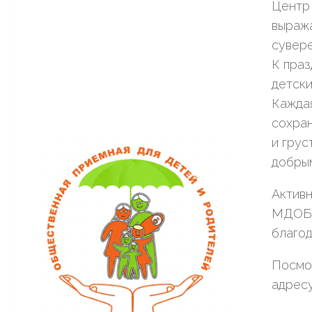
Центр 
выраж
сувере
К праз
детски
Каждая
сохран
и грус
добры
Актив
МДОБУ 
благо
Посмо
адресу