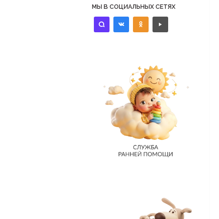
МЫ В СОЦИАЛЬНЫХ СЕТЯХ
identica
vkontakte
odnoklassniki
controls-
play