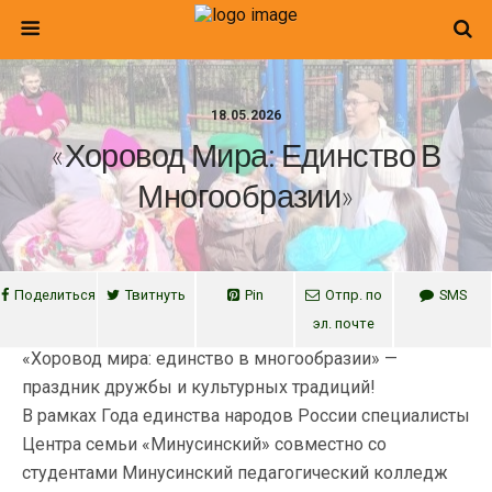
18.05.2026
«Хоровод Мира: Единство В
Многообразии»
Поделиться
Твитнуть
Pin
Отпр. по
SMS
эл. почте
«Хоровод мира: единство в многообразии» —
праздник дружбы и культурных традиций!
В рамках Года единства народов России специалисты
Центра семьи «Минусинский» совместно со
студентами Минусинский педагогический колледж