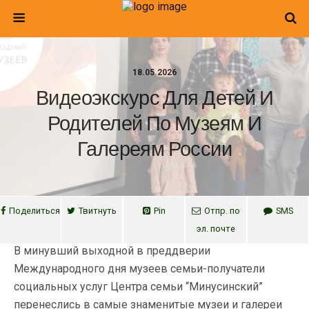
18.05.2026
Видеоэкскурс Для Детей И
Родителей По Музеям И
Галереям России
Поделиться
Твитнуть
Pin
Отпр. по
SMS
эл. почте
В минувший выходной в преддверии
Международного дня музеев семьи-получатели
социальных услуг Центра семьи “Минусинский”
перенеслись в самые знаменитые музеи и галереи